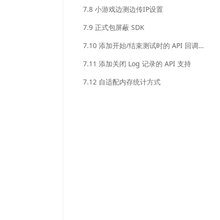
移
7.8 小游戏边测边传IP设置
动
7.9 正式包屏蔽 SDK
端
对
7.10 添加开始/结束测试时的 API 回调支持
上
传/
7.11 添加关闭 Log 记录的 API 支持
下
7.12 自适配内存统计方式
载
网
络
数
据
包
数
量
的
统
计
新