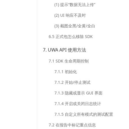
的
(1) 提示“数据无法上传”
支
持
(2) UI 响应不及时
(3) 截图全黑/全黄/全白
新
增
6.5 正式包怎么移除 SDK
鸿
蒙
7. UWA API 使用方法
平
台
7.1 SDK 生命周期控制
支
7.1.1 初始化
持
Lua
7.1.2 开始/停止测试
的
CPU
7.1.3 隐藏或显示 GUI 界面
和
7.1.4 开启或关闭日志统计
内
存
7.1.5 自定义所有模式的测试配置
分
析
7.2 在报告中标记重点信息